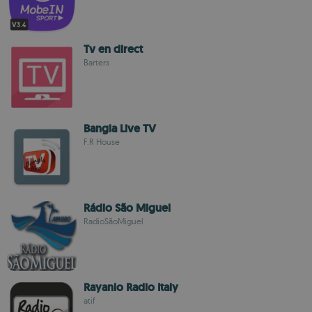
Tv en direct
Barters
Bangla Live TV
F.R House
Rádio São Miguel
RadioSãoMiguel
Rayanlo Radio Italy
atif