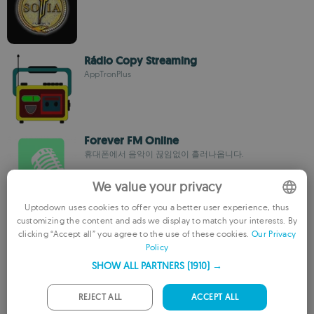
Rádio Copy Streaming
AppTronPlus
Forever FM Online
휴대폰에서 음악이 끊임없이 흘러나옵니다.
We value your privacy
Uptodown uses cookies to offer you a better user experience, thus
La Otra FM
customizing the content and ads we display to match your interests. By
ENGLISH
clicking “Accept all” you agree to the use of these cookies.
Our Privacy
Adovis Chacón
Policy
FRENCH
SHOW ALL PARTNERS
(1910) →
GERMAN
PORTUGUESE
REJECT ALL
ACCEPT ALL
Radio Canela
Adovis Chacón