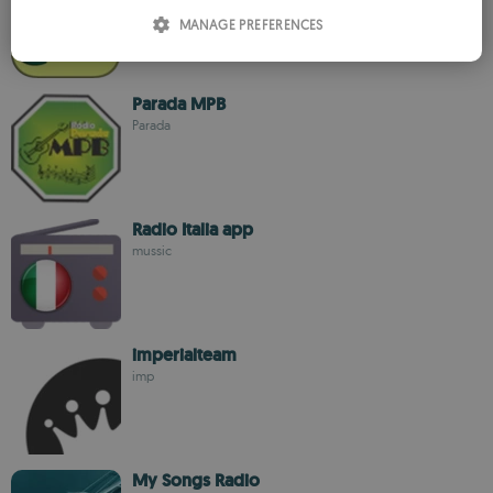
ITALIAN
MANAGE PREFERENCES
SPANISH
ROMANIAN
Parada MPB
Parada
Radio Italia app
mussic
imperialteam
imp
My Songs Radio