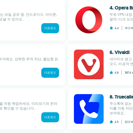
4. Opera 
 파일 공유 앱. 안드로이드, 아이폰,
무료 VPN 내장
 수 있어요...
절약, 다크 모
다운로드
4.4
10.2 
6. Vivaldi
브라우저예요. 강력한 추적 차단, 몰입형 읽
네이티브 광고·
모드, 비공개 
다운로드
4.8
387.4
8. Truecall
상을 자동 백업하세요. 미리보기와 온라
주소록에 없는 
 확인할 수 있습니다...
자를 자동 차단
보여줘요...
다운로드
4.5
22.3 