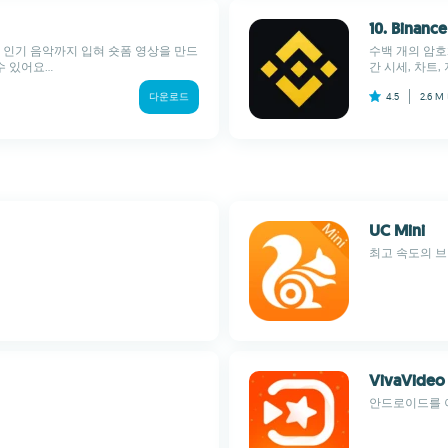
10. Binance
 인기 음악까지 입혀 숏폼 영상을 만드
수백 개의 암호
 있어요...
간 시세, 차트
다운로드
4.5
2.6 M
UC Mini
최고 속도의 
VivaVideo
안드로이드를 