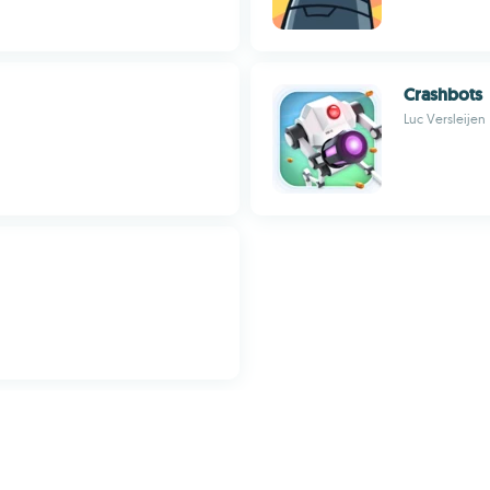
Crashbots
Luc Versleijen