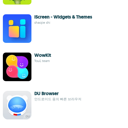
iScreen - Widgets & Themes
shaojie shi
WowKit
YouL team
DU Browser
안드로이드 용의 빠른 브라우저