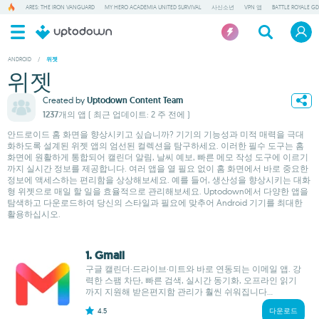
ARES: THE IRON VANGUARD
MY HERO ACADEMIA UNITED SURVIVAL
사신소년
VPN 앱
BATTLE ROYALE GD
ANDROID
/
위젯
위젯
Created by
Uptodown Content Team
1237개의 앱
( 최근 업데이트: 2 주 전에 )
안드로이드 홈 화면을 향상시키고 싶습니까? 기기의 기능성과 미적 매력을 극대
화하도록 설계된 위젯 앱의 엄선된 컬렉션을 탐구하세요. 이러한 필수 도구는 홈
화면에 원활하게 통합되어 캘린더 알림, 날씨 예보, 빠른 메모 작성 도구에 이르기
까지 실시간 정보를 제공합니다. 여러 앱을 열 필요 없이 홈 화면에서 바로 중요한
정보에 액세스하는 편리함을 상상해보세요. 예를 들어, 생산성을 향상시키는 대화
형 위젯으로 매일 할 일을 효율적으로 관리해보세요. Uptodown에서 다양한 앱을
탐색하고 다운로드하여 당신의 스타일과 필요에 맞추어 Android 기기를 최대한
활용하십시오.
1. Gmail
구글 캘린더·드라이브·미트와 바로 연동되는 이메일 앱. 강
력한 스팸 차단, 빠른 검색, 실시간 동기화, 오프라인 읽기
까지 지원해 받은편지함 관리가 훨씬 쉬워집니다...
4.5
다운로드