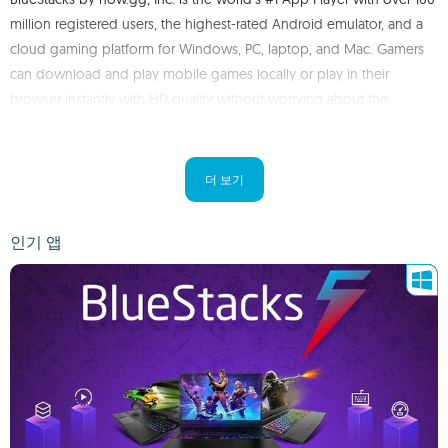
million registered users, the highest-rated Android emulator, and a
cloud gaming platform for Windows, PC, laptop, and Mac. Gamers
can download and play mobile games locally or play in their
browser instantly with HD quality without worrying about the
specifications of their PC or the time and space required to
download the game.
더 보기
BlueStacks App Player is built for gamers and offers superior
performance and precise game controls using a keyboard, mouse,
인기 앱
and gamepad. It also provides many customizable options so that
each user can play according to their preference. BlueStacks also
has an integrated gaming wallet for gamers to get offers, rewards,
and tokens for playing on the BlueStacks platform.