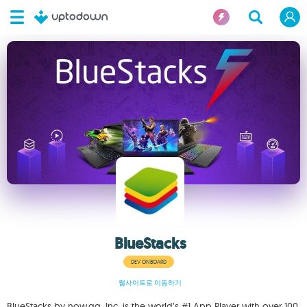
BlueStacks
DEV ONBOARD
웹사이트로 이동하기
BlueStacks by now.gg, Inc. is the world’s #1 App Player with over 100