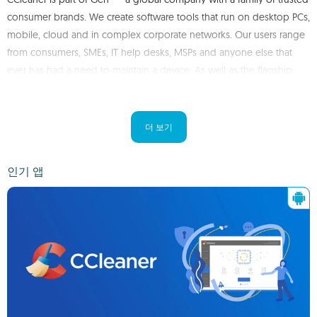
consumer brands. We create software tools that run on desktop PCs,
mobile, cloud and in complex corporate networks. Our users range
from consumers, SMEs, IT help desks, MSPs and anyone else that
ever has had a need to maintain a device. As well as the flagship
CCleaner, our range of tools includes Defraggler to defragment hard
drives, Speccy to analyze hardware and Recuva to restore deleted
files. Our software is used and trusted by millions of home and
더 보기
business users and has been installed in every country worldwide.
인기 앱