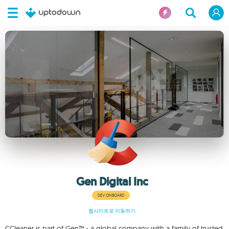
Gen Digital Inc
DEV ONBOARD
웹사이트로 이동하기
CCleaner is part of Gen™ - a global company with a family of trusted