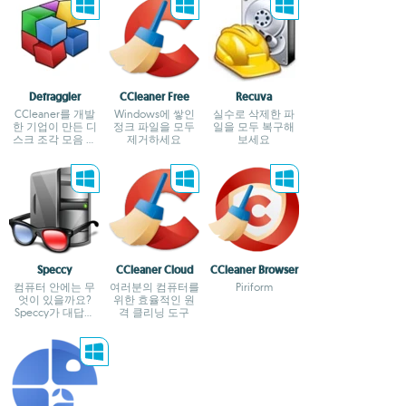
Defraggler
CCleaner Free
Recuva
CCleaner를 개발
Windows에 쌓인
실수로 삭제한 파
한 기업이 만든 디
정크 파일을 모두
일을 모두 복구해
스크 조각 모음 도
제거하세요
보세요
구
Speccy
CCleaner Cloud
CCleaner Browser
컴퓨터 안에는 무
여러분의 컴퓨터를
Piriform
엇이 있을까요?
위한 효율적인 원
Speccy가 대답해
격 클리닝 도구
줄 겁니다.