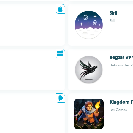
Siril
Siril
Begzar VP
UnboundTech
Kingdom F
LeyiGames