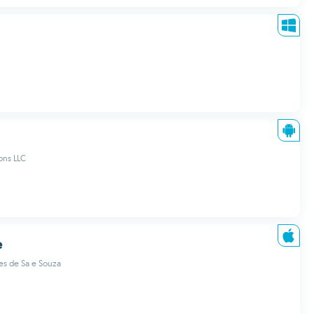
ions LLC
e
es de Sa e Souza