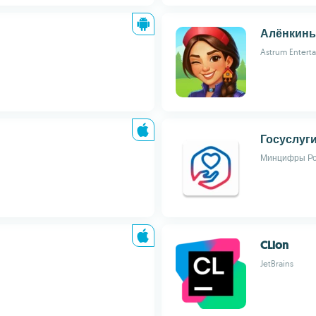
Алёнкины
Astrum Entert
Госуслуг
Минцифры Ро
CLion
JetBrains