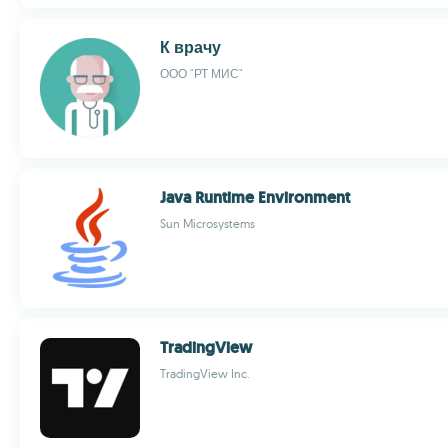
К врачу
ООО "РТ МИС"
Java Runtime Environment
Sun Microsystems
TradingView
TradingView Inc.