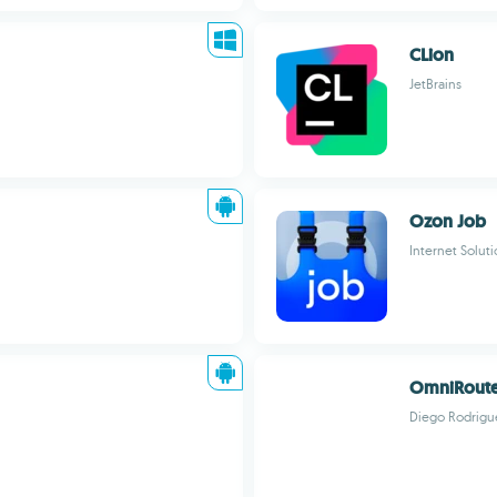
CLion
JetBrains
Ozon Job
Internet Solut
OmniRout
Diego Rodrigu