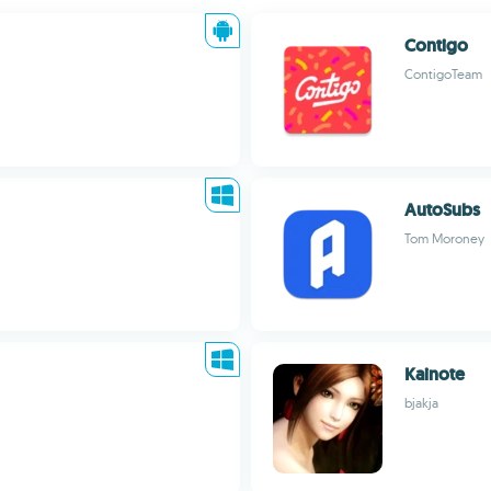
Contigo
ContigoTeam
AutoSubs
Tom Moroney
Kainote
bjakja