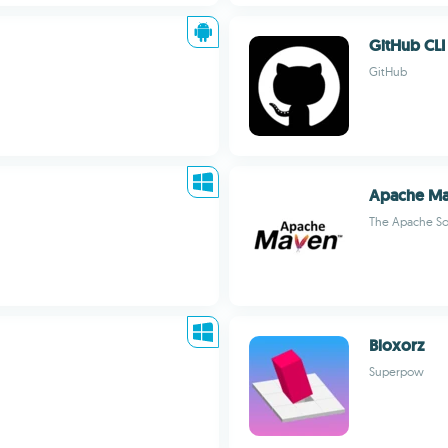
GitHub CLI
GitHub
Apache M
The Apache So
Bloxorz
Superpow