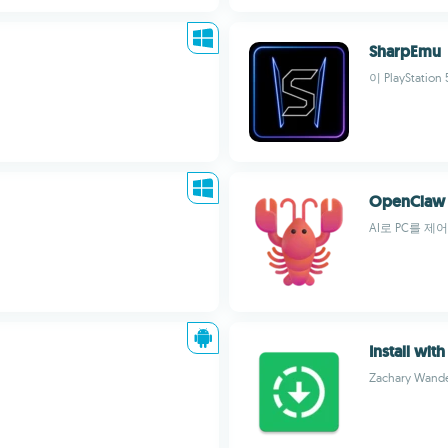
SharpEmu
이 PlaySta
OpenClaw
AI로 PC를 
Install wit
Zachary Wand