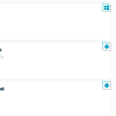
N
Co
all