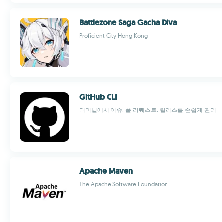
Battlezone Saga Gacha Diva
Proficient City Hong Kong
GitHub CLI
터미널에서 이슈, 풀 리퀘스트, 릴리스를 손쉽게 관리
Apache Maven
The Apache Software Foundation