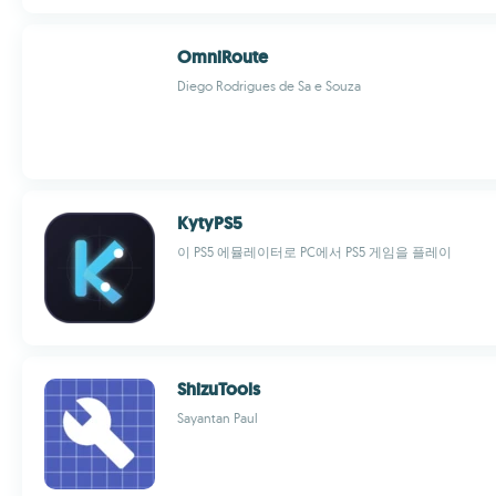
OmniRoute
Diego Rodrigues de Sa e Souza
KytyPS5
이 PS5 에뮬레이터로 PC에서 PS5 게임을 플레이
ShizuTools
Sayantan Paul