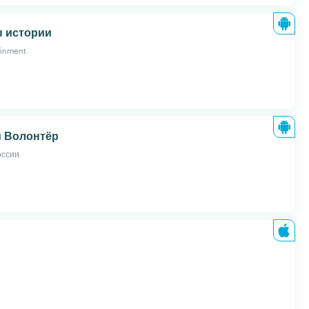
 истории
ainment
и Волонтёр
ссии