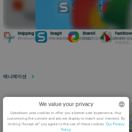
Snipping Tool
SnagIt
ShareX
FastSton
Windows에서 손쉽게 스크린샷을 촬영해보세요
Windows에서 스크린샷을 찍고 쉽게 편집하세요
폭넓은 스크린샷 애플리케이션
화면에 있는
아보세요.
애니메이션
We value your privacy
Uptodown uses cookies to offer you a better user experience, thus
customizing the content and ads we display to match your interests. By
ENGLISH
clicking “Accept all” you agree to the use of these cookies.
Our Privacy
Policy
FRENCH