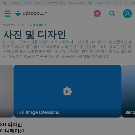
CAPCUT
AI 챗봇
MANUS
MALWAREBYTES
MANGA APPS
ANKI
URBAN VPN
오픈 소스 앱
OL
WINDOWS
/
앱
/
사진 및 디자인
사진 및 디자인
AI 기반 도구로 사진을 보정하고 로고와 벡터 그래픽을 디자인하거나, 전문적인 정
밀도로 이미지를 편집하고 처음부터 시각 콘텐츠를 만들어 보세요. 강력한 편집기
부터 화면 캡처 소프트웨어까지, 초보자나 경험이 많은 전문가가 창의력을 발휘하
는 데 필요한 것을 전부 충족하는 Windows용 무료 앱을 찾아보세요.
HEIF Image Extensions
Blend
3D 디자인
애니메이션