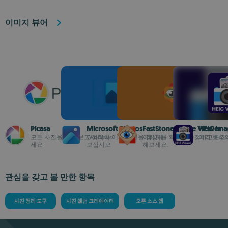
이미지 뷰어
Picasa
Microsoft Photos
FastStone Image Viewer
HEIC Ima
모든 사진을 쉽게 보고 정리하
Windows에서 사진을 감상해
이미지를 확인해 수정하고 편집
여러 형식
세요
보십시오
해보세요.
관심을 갖고 볼 만한 항목
사진 정리 도구
사진 앨범 크리에이터
오픈 소스 앱