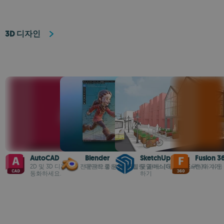
3D 디자인
AutoCAD
Blender
SketchUp Pro
Fusion 3
2D 및 3D 디자인을 전문적으로 생성, 편집 및 자
대단히 좋은 3D 모델링 및 애니메이션 도구
구글어스(Google Earth)와 쉬
전자 기기,
동화하세요.
하기