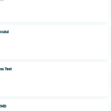
imm
cului
ss Test
tyMD