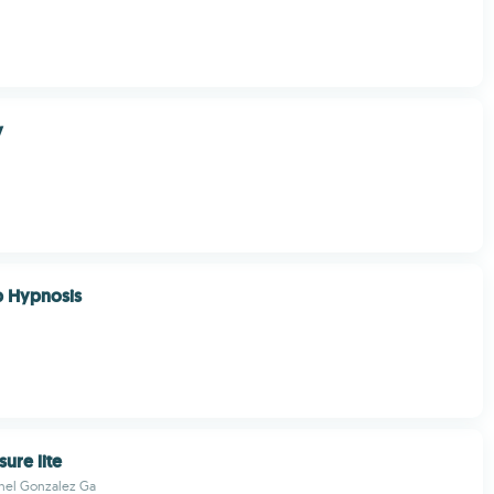
y
p Hypnosis
ure lite
chel Gonzalez Ga