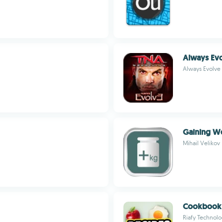
Always Ev
Always Evolve
Gaining We
Mihail Velikov
Cookbook 
Riafy Technolo