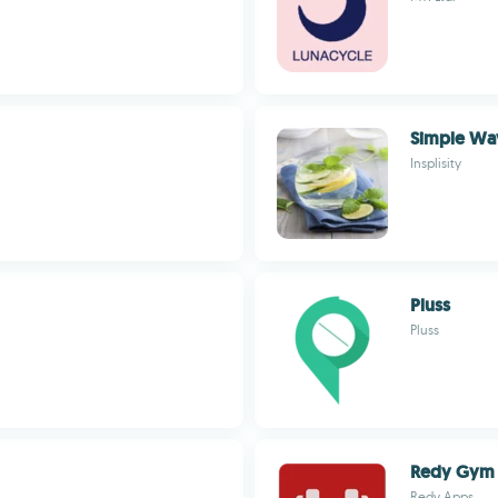
Simple Wa
Insplisity
Pluss
Pluss
Redy Gym
Redy Apps