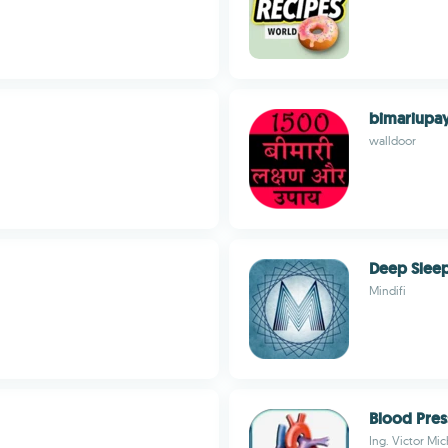
bimariupa
walldoor
Deep Slee
Mindifi
Blood Press
Ing. Victor Mi