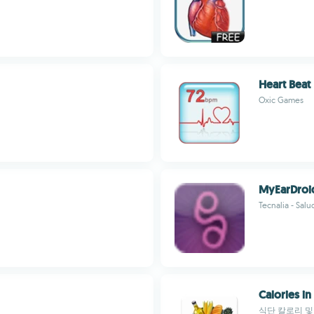
Heart Beat
Oxic Games
MyEarDroi
Tecnalia - Salu
Calories in
식단 칼로리 