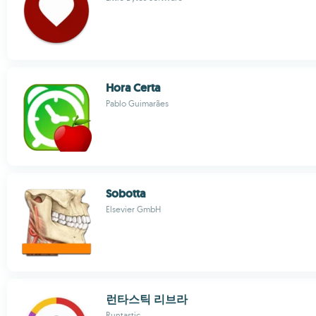
Hora Certa
Pablo Guimarães
Sobotta
Elsevier GmbH
런타스틱 리브라
Runtastic