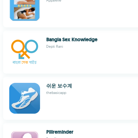
AppBelle
Bangla Sex Knowledge
Depti Rani
쉬운 보수계
thebasicapp
Pillreminder