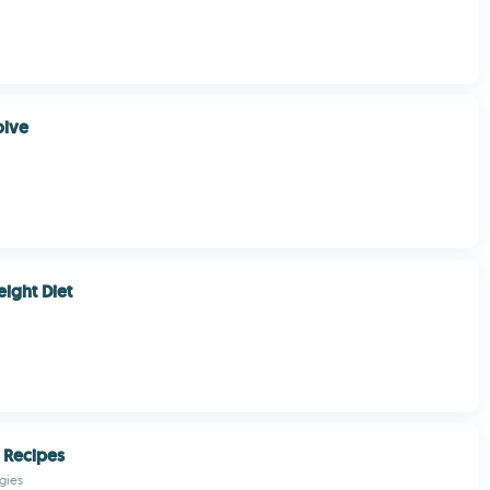
olve
ight Diet
Recipes
gies