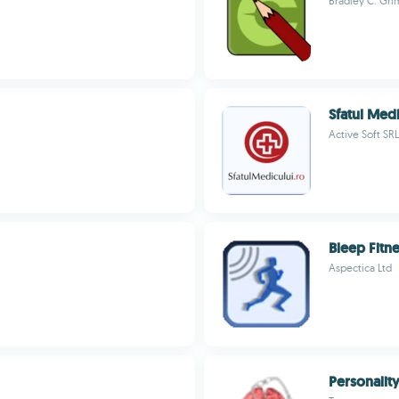
Bradley C. Gr
Sfatul Medi
Active Soft SRL
Bleep Fitne
Aspectica Ltd
Personali