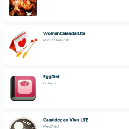
WomanCalendarLite
Krystian Kamiński
EggDiet
GSTeam
Gravidez ao Vivo LITE
Med2Med