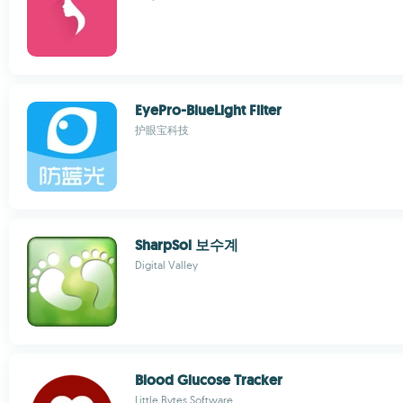
EyePro-BlueLight Filter
护眼宝科技
SharpSol 보수계
Digital Valley
Blood Glucose Tracker
Little Bytes Software