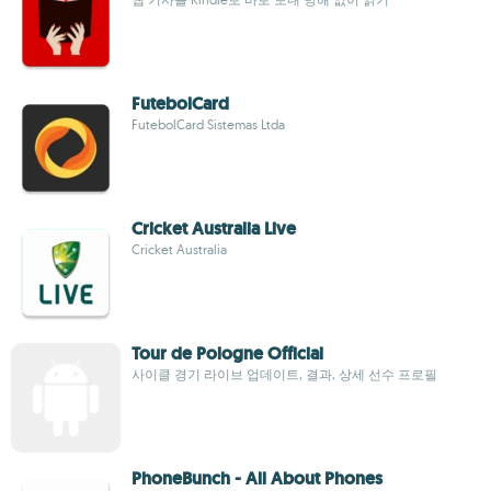
FutebolCard
FutebolCard Sistemas Ltda
Cricket Australia Live
Cricket Australia
Tour de Pologne Official
사이클 경기 라이브 업데이트, 결과, 상세 선수 프로필
PhoneBunch - All About Phones