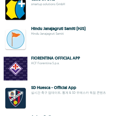
smartup solutions GmbH
Hindu Janajagruti Samiti (HJS)
Hindu Janajagruti Samiti
FIORENTINA OFFICIAL APP
ACF Fiorentina S.p.a.
SD Huesca - Official App
실시간 축구 업데이트, 통계 & SD 우에스카 독점 콘텐츠