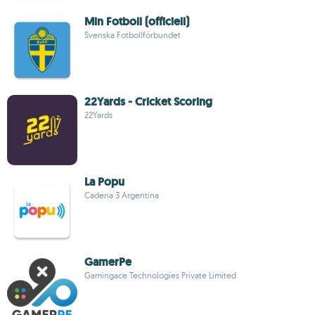
Min Fotboll (officiell)
Svenska Fotbollförbundet
22Yards - Cricket Scoring
22Yards
La Popu
Cadena 3 Argentina
GamerPe
Gamingace Technologies Private Limited