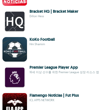
Bracket HQ | Bracket Maker
Dillon Hess
KoKo Football
Hm Shamim
Premier League Player App
16세 이상 선수를 위한 Premier League 성장 리소스 앱
Flamengo Notícias | Fut Plus
ICL APPS NETWORK