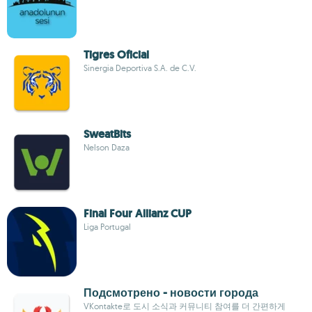
Tigres Oficial
Sinergia Deportiva S.A. de C.V.
SweatBits
Nelson Daza
Final Four Allianz CUP
Liga Portugal
Подсмотрено - новости города
VKontakte로 도시 소식과 커뮤니티 참여를 더 간편하게