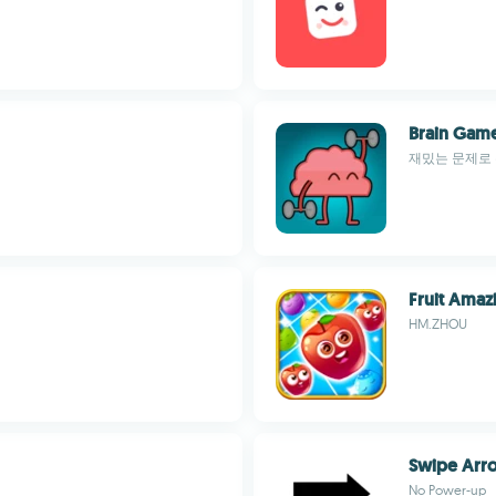
Brain Game
재밌는 문제로
Fruit Amaz
HM.ZHOU
Swipe Arr
No Power-up