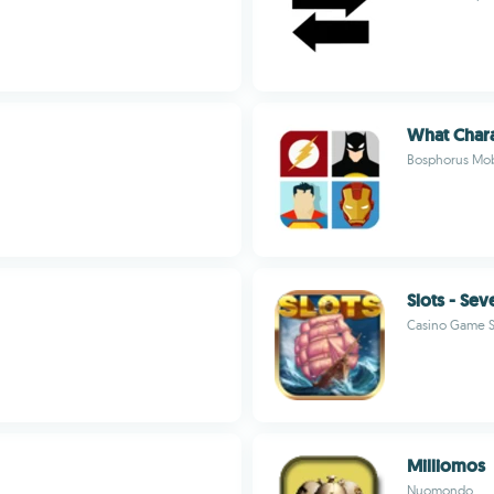
What Char
Bosphorus Mob
Slots - Sev
Casino Game S
Milliomos
Nuomondo