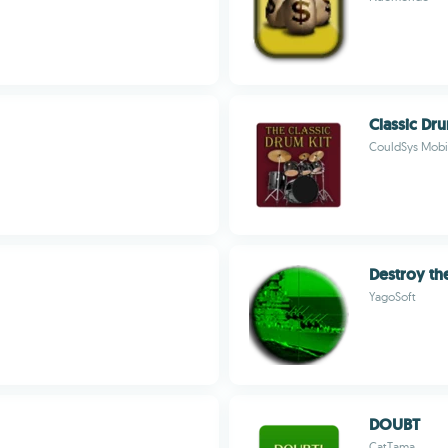
Classic Dru
CouldSys Mobi
Destroy the
YagoSoft
DOUBT
CatTama