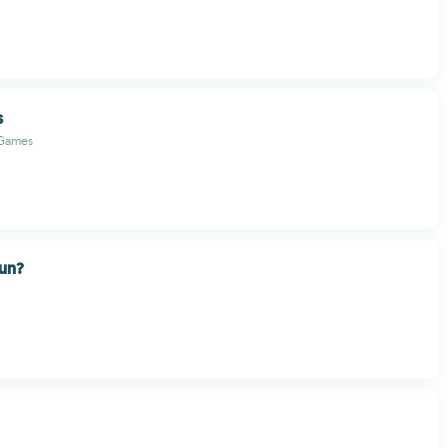
s
 Games
sun?