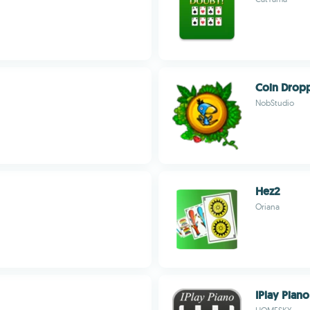
Coin Drop
NobStudio
Hez2
Oriana
IPlay Piano