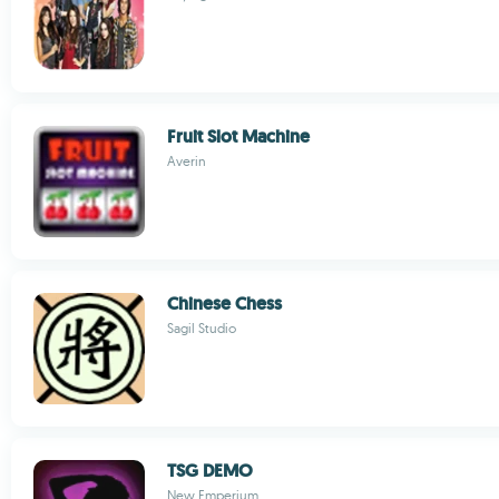
Fruit Slot Machine
Averin
Chinese Chess
Sagil Studio
TSG DEMO
New Emperium