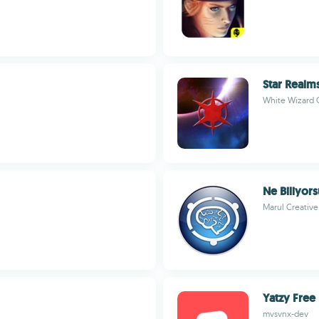
Star Realm
White Wizard
Ne Biliyor
Marul Creative
Yatzy Free
mvsvnx-dev