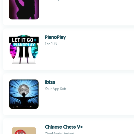
PianoPlay
FanFUN
Ibiza
Your App Soft
Chinese Chess V+
ZingMagic Limited