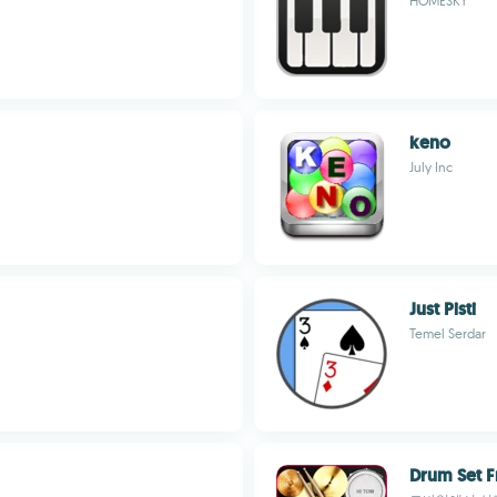
HOMESKY
keno
July Inc
Just Pisti
Temel Serdar
Drum Set F