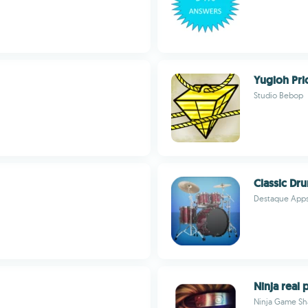
Yugioh Pri
Studio Bebop
Classic Dru
Destaque App
Ninja real
Ninja Game Sh