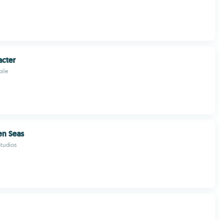
acter
ile
en Seas
tudios