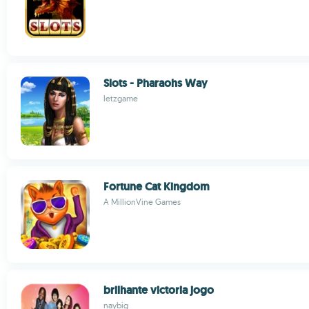
Slots - Pharaohs Way
letzgame
Fortune Cat Kingdom
A MillionVine Games
brilhante victoria jogo
naybig