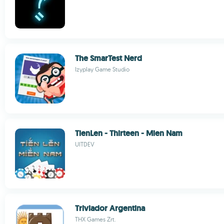
The SmarTest Nerd
Izyplay Game Studio
TienLen - Thirteen - Mien Nam
UITDEV
Triviador Argentina
THX Games Zrt.