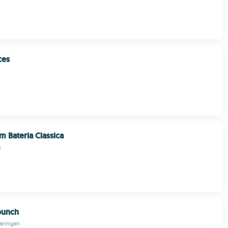
ces
m Bateria Classica
s
 punch
aringan