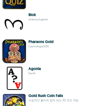
Blok
onetouchgame
Pharaons Gold
CasinoApps1234
Agonia
DevN
Gold Rush Coin Falls
사실적인 물리와 업적 있는 3D 코인 게임