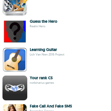
Guess the Hero
Realm Heirs
Learning Guitar
Lich Van Nien 2016 Project
Your rank CS
norbinarius games
Fake Call And Fake SMS
Beramdon Timona