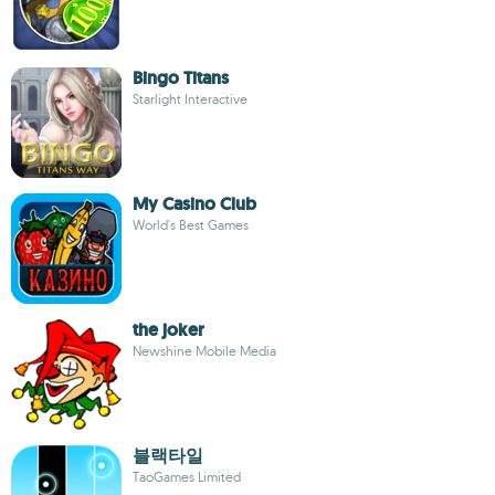
Bingo Titans
Starlight Interactive
My Casino Club
World's Best Games
the joker
Newshine Mobile Media
블랙타일
TaoGames Limited