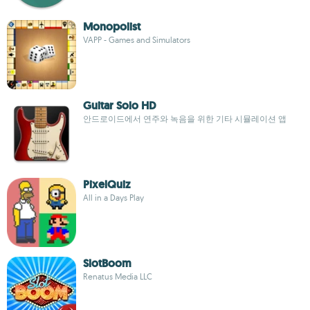
Monopolist
VAPP - Games and Simulators
Guitar Solo HD
안드로이드에서 연주와 녹음을 위한 기타 시뮬레이션 앱
PixelQuiz
All in a Days Play
SlotBoom
Renatus Media LLC