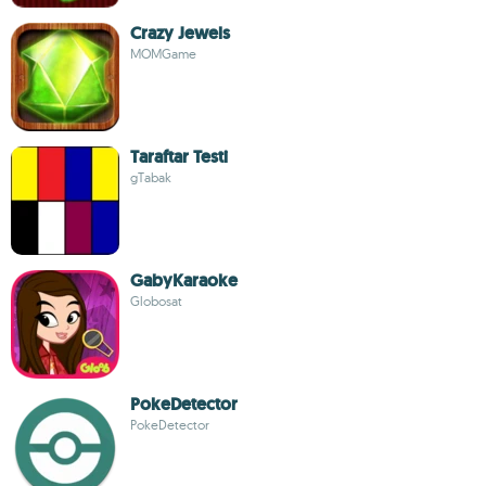
Crazy Jewels
MOMGame
Taraftar Testi
gTabak
GabyKaraoke
Globosat
PokeDetector
PokeDetector