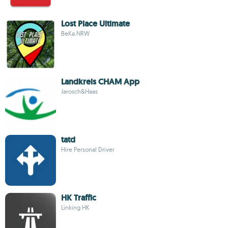
Lost Place Ultimate
BeKa.NRW
Landkreis CHAM App
Jarosch&Haas
tatd
Hire Personal Driver
HK Traffic
Linking HK