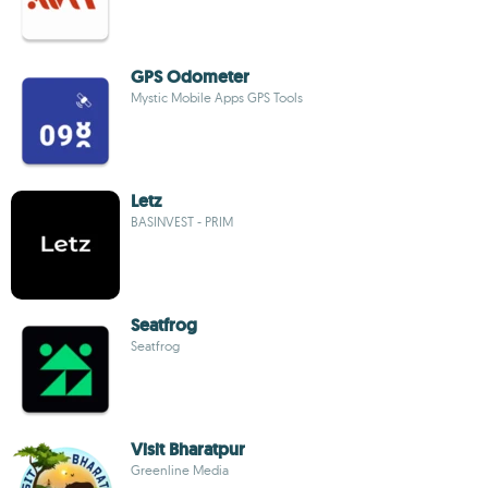
GPS Odometer
Mystic Mobile Apps GPS Tools
Letz
BASINVEST - PRIM
Seatfrog
Seatfrog
Visit Bharatpur
Greenline Media