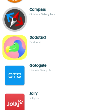
Compass
Outdoor Safety Lab
Dodotaxi
Dodosoft
Gotogate
Etraveli Group AB
Jolly
JollyTur