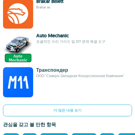
Brakar Billett
Brakar as
Auto Mechanic
포괄적인 수리 가이드 및 DIY 문제 해결 도구
Транспондер
ООО "Северо-Западная Концессионная Компания"
더 많은 내용 보기
관심을 갖고 볼 만한 항목