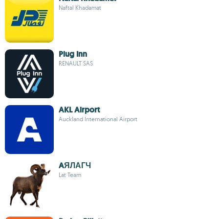
Naftal Khadamat
Plug Inn
RENAULT SAS
AKL Airport
Auckland International Airport
AЯЛАГЧ
Lat Team