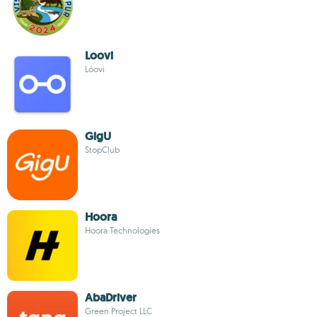
Loovi
Lóovi
GigU
StopClub
Hoora
Hoora Technologies
AbaDriver
Green Project LLC