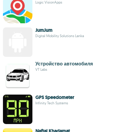
Logic VisionApps
JumJum
Digital Mobility Solutions Lanka
Устройство автомобиля
VT Labs
GPS Speedometer
Infinity Tech Systems
Naftal Khadamat