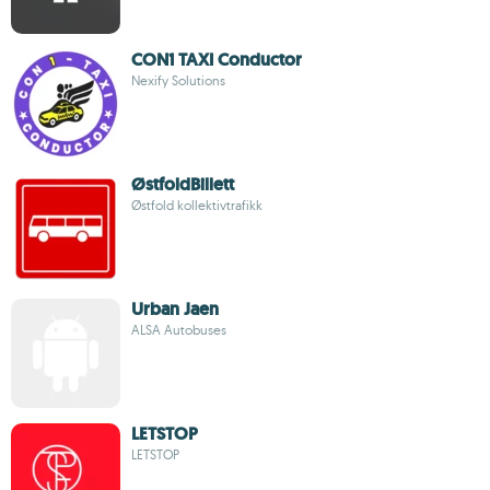
CON1 TAXI Conductor
Nexify Solutions
ØstfoldBillett
Østfold kollektivtrafikk
Urban Jaen
ALSA Autobuses
LETSTOP
LETSTOP