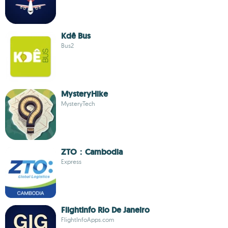
Kdê Bus
Bus2
MysteryHike
MysteryTech
ZTO：Cambodia
Express
FlightInfo Rio De Janeiro
FlightInfoApps.com