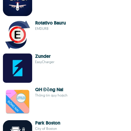
Rotativo Bauru
EMDURB
Zunder
EasyCharger
QH Đồng Nai
Thông tin quy hoạch
Park Boston
City of Boston