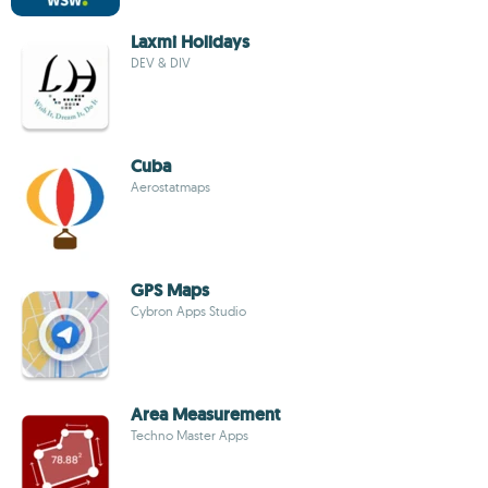
Laxmi Holidays
DEV & DIV
Cuba
Aerostatmaps
GPS Maps
Cybron Apps Studio
Area Measurement
Techno Master Apps