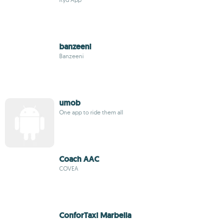
banzeeni
Banzeeni
umob
One app to ride them all
Coach AAC
COVEA
ConforTaxi Marbella