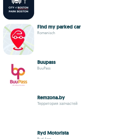
Find my parked car
Romanisch
Buupass
BuuPass
Remzona.by
Территория запчастей
Ryd Motorista
Ryd App