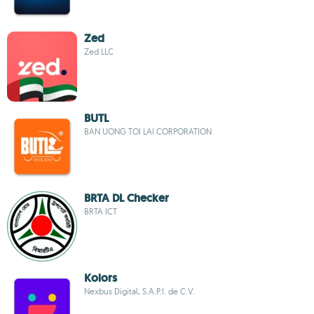
Zed
Zed LLC
BUTL
BAN UONG TOI LAI CORPORATION
BRTA DL Checker
BRTA ICT
Kolors
Nexbus Digital, S.A.P.I. de C.V.