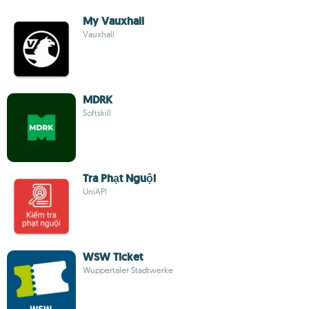
My Vauxhall
Vauxhall
MDRK
Softskill
Tra Phạt Nguội
UniAPI
WSW Ticket
Wuppertaler Stadtwerke