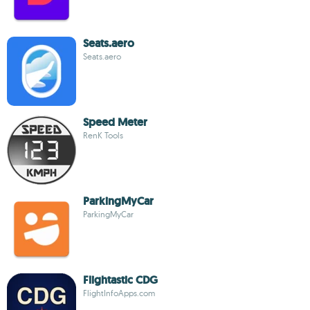
Seats.aero
Seats.aero
Speed Meter
RenK Tools
ParkingMyCar
ParkingMyCar
Flightastic CDG
FlightInfoApps.com