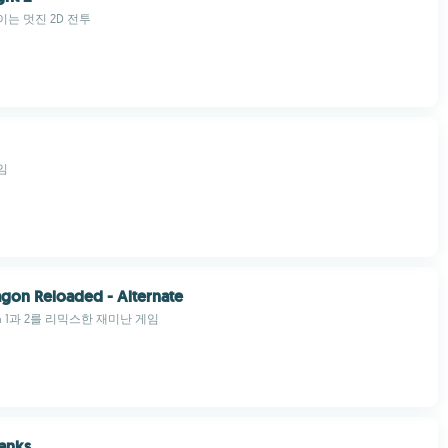
는 멋진 2D 전투
게임
gon Reloaded - Alternate
gon 1과 2를 리믹스한 재미난 게임
anks