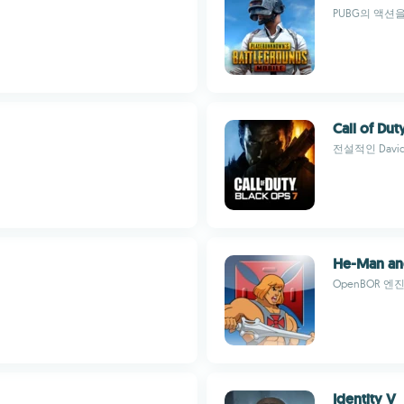
PUBG의 액션
Call of Dut
전설적인 Davi
He-Man and
OpenBOR 
Identity V