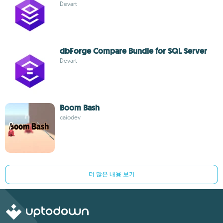
Devart
dbForge Compare Bundle for SQL Server
Devart
Boom Bash
caiodev
더 많은 내용 보기