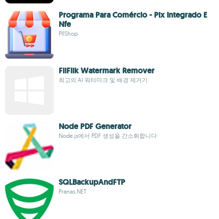
Programa Para Comércio - Pix Integrado E
Nfe
PllShop
FliFlik Watermark Remover
최고의 AI 워터마크 및 배경 제거기
Node PDF Generator
Node.js에서 PDF 생성을 간소화합니다
SQLBackupAndFTP
Pranas.NET