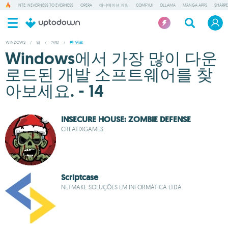
NTE: NEVERNESS TO EVERNESS
OPERA
애니메이션 게임
COMFYUI
OLLAMA
MANGA APPS
SHARP
WINDOWS
/
앱
/
개발
/
맨 위로
Windows에서 가장 많이 다운
로드된 개발 소프트웨어를 찾
아보세요. - 14
INSECURE HOUSE: ZOMBIE DEFENSE
CREATIXGAMES
Scriptcase
NETMAKE SOLUÇÕES EM INFORMÁTICA LTDA