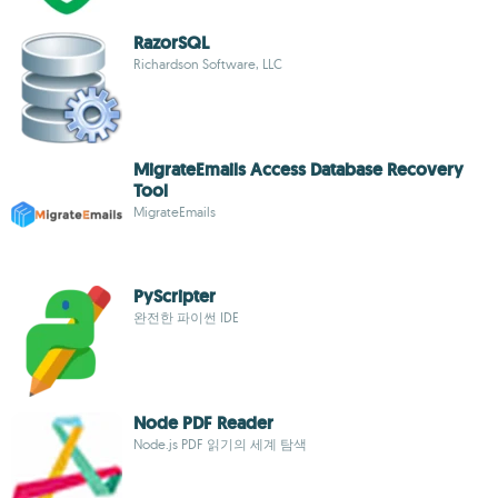
RazorSQL
Richardson Software, LLC
MigrateEmails Access Database Recovery
Tool
MigrateEmails
PyScripter
완전한 파이썬 IDE
Node PDF Reader
Node.js PDF 읽기의 세계 탐색