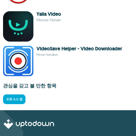
Yalla Video
Monzer Osman
VideoSave Helper - Video Downloader
Hiron-london
관심을 갖고 볼 만한 항목
오픈 소스 앱