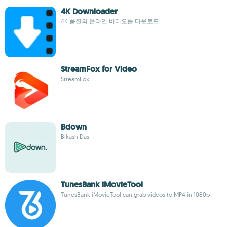
4K Downloader
4K 품질의 온라인 비디오를 다운로드
StreamFox for Video
StreamFox
Bdown
Bikash Das
TunesBank iMovieTool
TunesBank iMovieTool can grab videos to MP4 in 1080p