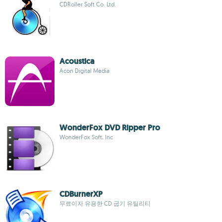
CDRoller Soft Co. Ltd.
Acoustica
Acon Digital Media
WonderFox DVD Ripper Pro
WonderFox Soft, Inc
CDBurnerXP
무료이자 유용한 CD 굽기 유틸리티