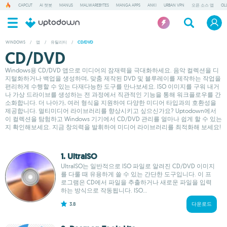
CAPCUT
AI 챗봇
MANUS
MALWAREBYTES
MANGA APPS
ANKI
URBAN VPN
오픈 소스 앱
OL
WINDOWS
/
앱
/
유틸리티
/
CD/DVD
CD/DVD
Windows용 CD/DVD 앱으로 미디어의 잠재력을 극대화하세요. 음악 컬렉션을 디
지털화하거나 백업을 생성하며, 맞춤 제작된 DVD 및 블루레이를 제작하는 작업을
편리하게 수행할 수 있는 다재다능한 도구를 만나보세요. ISO 이미지를 구워 내거
나 가상 드라이브를 생성하는 전 과정에서 직관적인 기능을 통해 워크플로우를 간
소화합니다. 더 나아가, 여러 형식을 지원하여 다양한 미디어 타입과의 호환성을
제공합니다. 멀티미디어 라이브러리를 향상시키고 싶으신가요? Uptodown에서
이 컬렉션을 탐험하고 Windows 기기에서 CD/DVD 관리를 얼마나 쉽게 할 수 있는
지 확인해보세요. 지금 창의력을 발휘하여 미디어 라이브러리를 최적화해 보세요!
1. UltraISO
UltraISO는 일반적으로 ISO 파일로 알려진 CD/DVD 이미지
를 다룰 때 유용하게 쓸 수 있는 간단한 도구입니다. 이 프
로그램은 CD에서 파일을 추출하거나 새로운 파일을 입력
하는 방식으로 작동됩니다. ISO...
3.8
다운로드