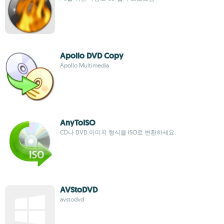
Apollo DVD Copy
Apollo Multimedia
AnyToISO
CD나 DVD 이미지 형식을 ISO로 변환하세요.
AVStoDVD
avstodvd