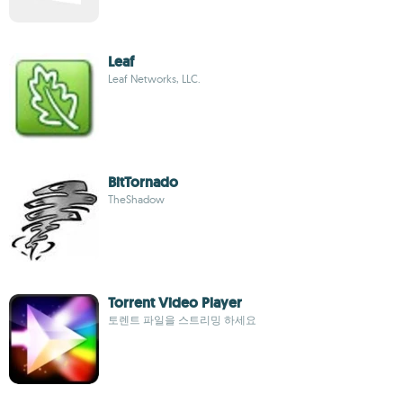
Leaf
Leaf Networks, LLC.
BitTornado
TheShadow
Torrent Video Player
토렌트 파일을 스트리밍 하세요