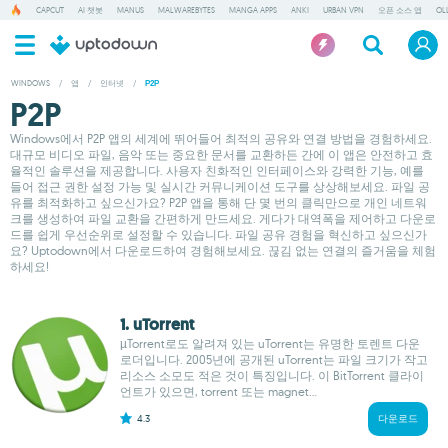
CAPCUT
AI 챗봇
MANUS
MALWAREBYTES
MANGA APPS
ANKI
URBAN VPN
오픈 소스 앱
OL
WINDOWS
/
앱
/
인터넷
/
P2P
P2P
Windows에서 P2P 앱의 세계에 뛰어들어 최적의 공유와 연결 방법을 경험하세요.
대규모 비디오 파일, 음악 또는 중요한 문서를 교환하든 간에 이 앱은 안전하고 효
율적인 솔루션을 제공합니다. 사용자 친화적인 인터페이스와 강력한 기능, 예를
들어 접근 권한 설정 가능 및 실시간 커뮤니케이션 도구를 상상해보세요. 파일 공
유를 최적화하고 싶으신가요? P2P 앱을 통해 단 몇 번의 클릭만으로 개인 네트워
크를 생성하여 파일 교환을 간편하게 만드세요. 게다가 대역폭을 제어하고 다운로
드를 쉽게 우선순위로 설정할 수 있습니다. 파일 공유 경험을 혁신하고 싶으신가
요? Uptodown에서 다운로드하여 경험해보세요. 끊김 없는 연결의 즐거움을 체험
하세요!
1. uTorrent
µTorrent로도 알려져 있는 uTorrent는 유명한 토렌트 다운
로더입니다. 2005년에 공개된 uTorrent는 파일 크기가 작고
리소스 소모도 적은 것이 특징입니다. 이 BitTorrent 클라이
언트가 있으면, torrent 또는 magnet...
4.3
다운로드