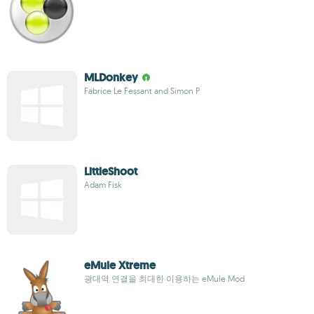
MLDonkey
Fabrice Le Fessant and Simon P
LittleShoot
Adam Fisk
eMule Xtreme
광대역 연결을 최대한 이용하는 eMule Mod