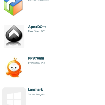
ApexDC++
Peer Web DC
PPStream
PPStream, Inc.
Lanshark
Jonas Wagner