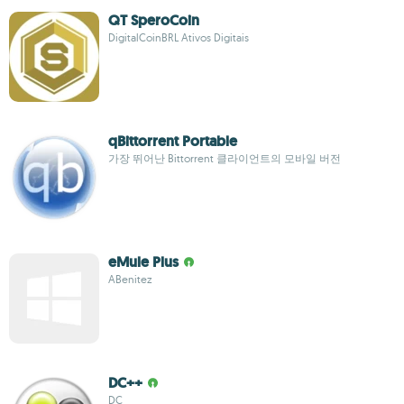
QT SperoCoin
DigitalCoinBRL Ativos Digitais
qBittorrent Portable
가장 뛰어난 Bittorrent 클라이언트의 모바일 버전
eMule Plus
ABenitez
DC++
DC