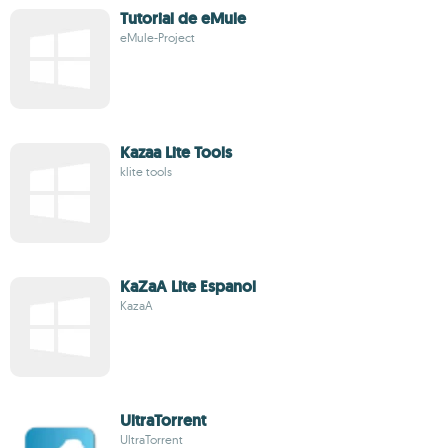
Tutorial de eMule
eMule-Project
Kazaa Lite Tools
klite tools
KaZaA Lite Espanol
KazaA
UltraTorrent
UltraTorrent