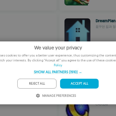
DreamPlan
꿈꾸던 집과 
We value your privacy
es cookies to offer you a better user experience, thus customizing the conten
Kingshiper
tch your interests. By clicking “Accept all” you agree to the use of these cookie
E
Policy
동영상, 오디오,
F
SHOW ALL PARTNERS
(1910) →
G
REJECT ALL
ACCEPT ALL
P
MANAGE PREFERENCES
I
CADopia 2
CADopia
S
R