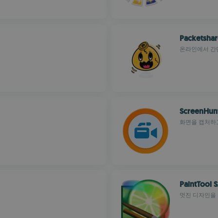
Packetshar
온라인에서 간단
ScreenHun
화면을 캡처하고
PaintTool S
멋진 디자인을