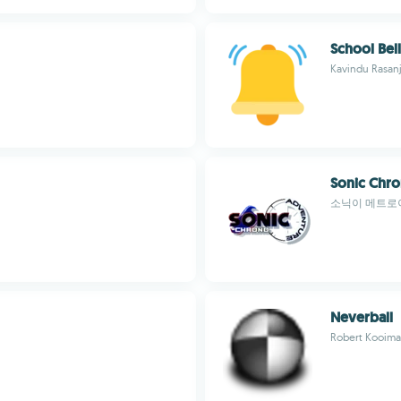
School Bel
Kavindu Rasan
Sonic Chr
소닉이 메트로
Neverball
Robert Kooima