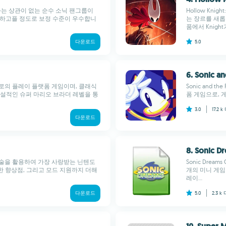
회사와는 상관이 없는 순수 소닉 팬그룹이
Hollow Knig
용하고플 정도로 보정 수준이 우수합니
는 장르를 새롭
품에서 Knight
다운로드
5.0
6. Sonic an
 브로의 플레이 플랫폼 게임이며, 클래식
Sonic and 
전설적인 슈퍼 마리오 브라더 레벨을 통
폼 게임으로, 
3.0
17.2 k
다운로드
8. Sonic D
로젝트의 기술을 활용하여 가장 사랑받는 닌텐도
Sonic Dre
 다양한 향상점, 그리고 모드 지원까지 더해
개의 미니 게임
레이...
다운로드
5.0
2.3 k