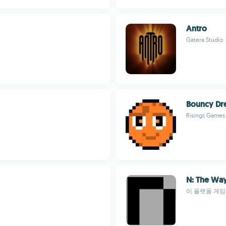
Antro
Gatera Studio
Bouncy Dr
Risings Games
N: The Way
이 플랫폼 게