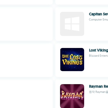
Capitan Sev
Computer Em
Lost Vikin
Blizzard Enter
Rayman R
원작 Rayma