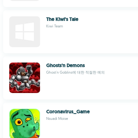
The Kiwi's Tale
Kiwi Team
Ghosts'n Demons
Ghost'n Goblins에 대한 적절한 예의
Coronavirus_Game
Nsuadi Moise