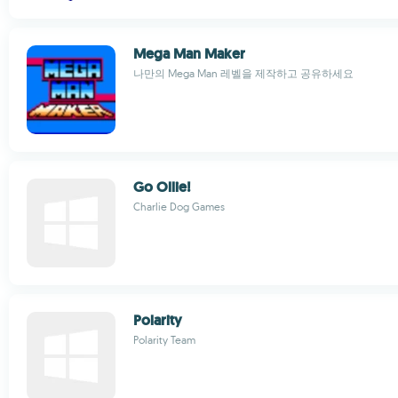
Mega Man Maker
나만의 Mega Man 레벨을 제작하고 공유하세요
Go Ollie!
Charlie Dog Games
Polarity
Polarity Team