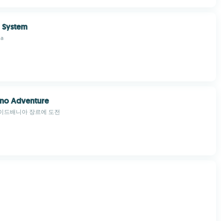
l System
ja
ono Adventure
이드배니아 장르에 도전