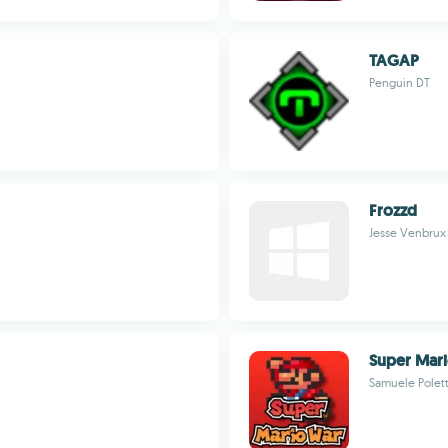
TAGAP
Penguin DT
Frozzd
Jesse Venbrux
Super Mar
Samuele Polet