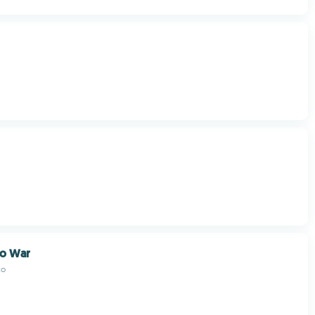
io War
to