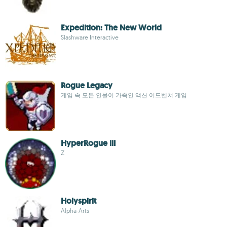
Expedition: The New World
Slashware Interactive
Rogue Legacy
게임 속 모든 인물이 가족인 액션 어드벤쳐 게임
HyperRogue III
Z
Holyspirit
Alpha-Arts