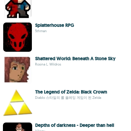
Splatterhouse RPG
5thman
Shattered World: Beneath A Stone Sky
Rosina L. Wildros
The Legend of Zelda: Black Crown
Diablo 스타일의 롤 플레잉 게임이 된 Zelda
Depths of darkness - Deeper than hell
Vilogy