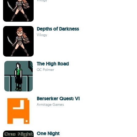
Depths of Darkness
Vilogy
The High Road
QC Polmer
Berserker Quest: VI
Armitage Games
One Night