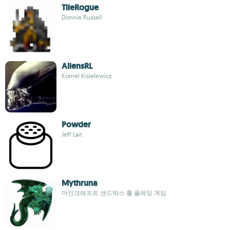
TileRogue
Donnie Russell
AliensRL
Kornel Kisielewicz
Powder
Jeff Lait
Mythruna
마인크래프트 샌드박스 롤 플레잉 게임