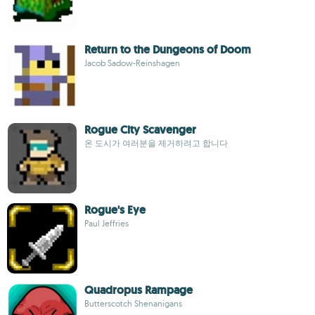
Return to the Dungeons of Doom
Jacob Sadow-Reinshagen
Rogue City Scavenger
온 도시가 여러분을 제거하려고 합니다
Rogue's Eye
Paul Jeffries
Quadropus Rampage
Butterscotch Shenanigans