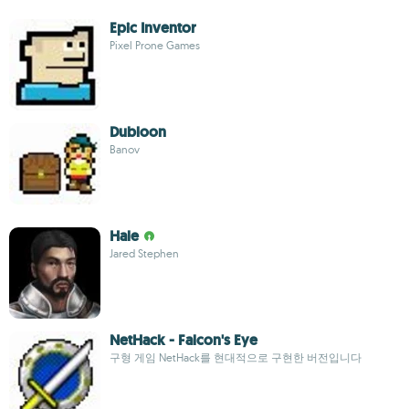
Epic Inventor
Pixel Prone Games
Dubloon
Banov
Hale
Jared Stephen
NetHack - Falcon's Eye
구형 게임 NetHack를 현대적으로 구현한 버전입니다