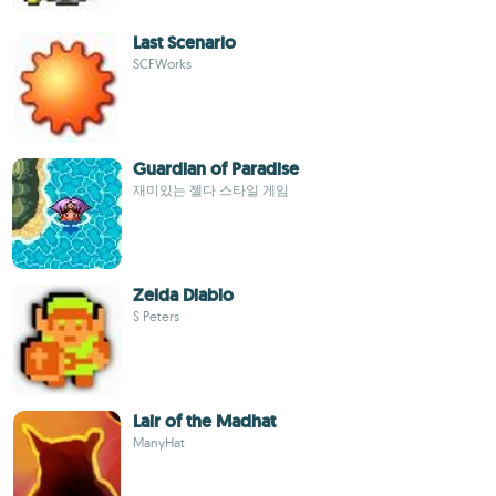
Last Scenario
SCFWorks
Guardian of Paradise
재미있는 젤다 스타일 게임
Zelda Diablo
S Peters
Lair of the Madhat
ManyHat