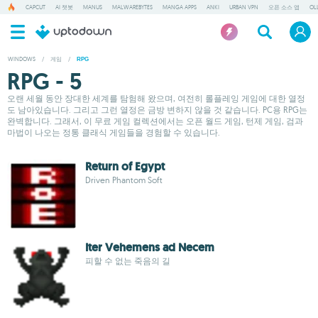
CAPCUT
AI 챗봇
MANUS
MALWAREBYTES
MANGA APPS
ANKI
URBAN VPN
오픈 소스 앱
OL
WINDOWS
/
게임
/
RPG
RPG - 5
오랜 세월 동안 장대한 세계를 탐험해 왔으며, 여전히 롤플레잉 게임에 대한 열정
도 남아있습니다. 그리고 그런 열정은 금방 변하지 않을 것 같습니다. PC용 RPG는
완벽합니다. 그래서, 이 무료 게임 컬렉션에서는 오픈 월드 게임, 턴제 게임, 검과
마법이 나오는 정통 클래식 게임들을 경험할 수 있습니다.
Return of Egypt
Driven Phantom Soft
Iter Vehemens ad Necem
피할 수 없는 죽음의 길