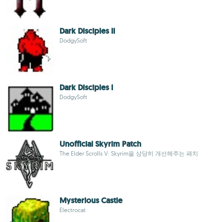
Dark Disciples II
DodgySoft
Dark Disciples I
DodgySoft
Unofficial Skyrim Patch
The Elder Scrolls V: Skyrim을 상당히 개선해주는 패치
Mysterious Castle
Electrocat