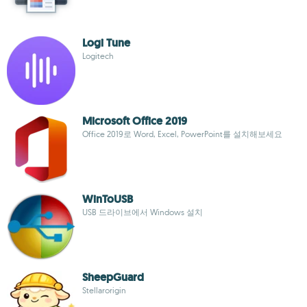
Logi Tune
Logitech
Microsoft Office 2019
Office 2019로 Word, Excel, PowerPoint를 설치해보세요
WinToUSB
USB 드라이브에서 Windows 설치
SheepGuard
Stellarorigin