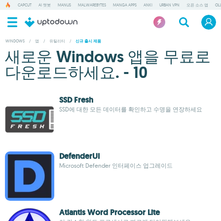
CAPCUT
AI 챗봇
MANUS
MALWAREBYTES
MANGA APPS
ANKI
URBAN VPN
오픈 소스 앱
OL
WINDOWS
/
앱
/
유틸리티
/
신규 출시 제품
새로운 Windows 앱을 무료로
다운로드하세요. - 10
SSD Fresh
SSD에 대한 모든 데이터를 확인하고 수명을 연장하세요
DefenderUI
Microsoft Defender 인터페이스 업그레이드
Atlantis Word Processor Lite