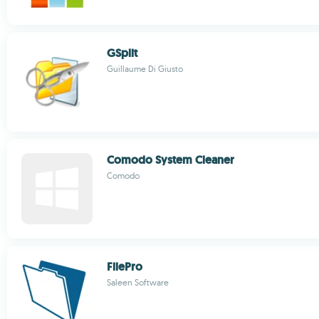
GSplit
Guillaume Di Giusto
Comodo System Cleaner
Comodo
FilePro
Saleen Software