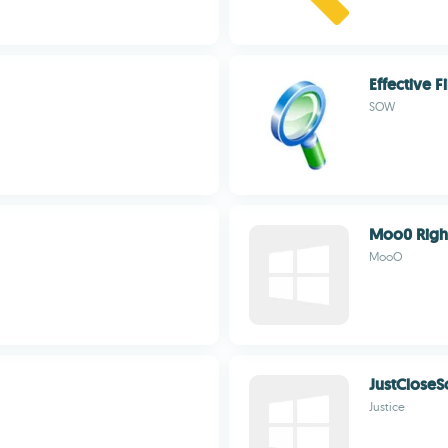
Effective F
SOW
Moo0 Right
MooO
JustClose
Justice