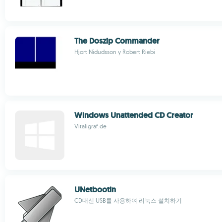
The Doszip Commander
Hjort Nidudsson y Robert Riebi
Windows Unattended CD Creator
Vitaligraf.de
UNetbootin
CD대신 USB를 사용하여 리눅스 설치하기