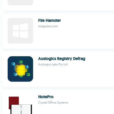
File Hamster
mogware.com
Auslogics Registry Defrag
Auslogics Labs Pty Ltd
NotePro
Crystal Office Systems