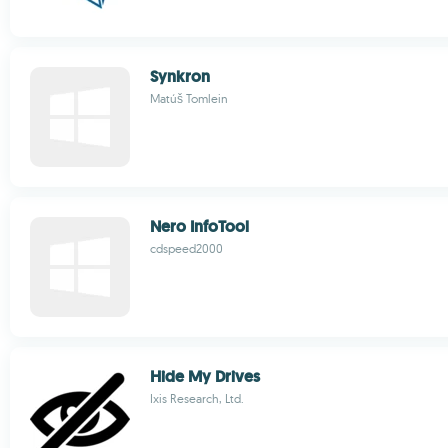
Synkron
Matúš Tomlein
Nero InfoTool
cdspeed2000
Hide My Drives
Ixis Research, Ltd.