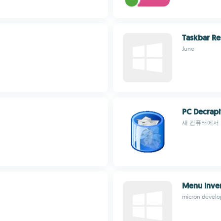
Taskbar Res
June
PC Decrapi
새 컴퓨터에서
Menu Inve
micron develo