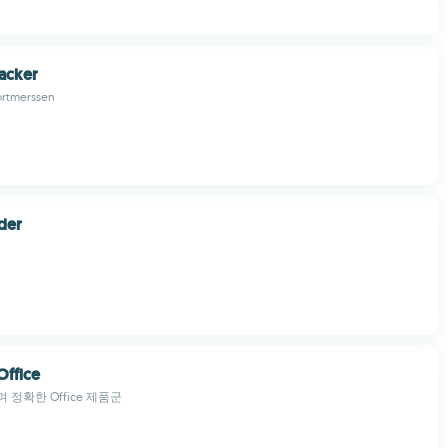
racker
ortmerssen
der
Office
정확한 Office 제품군