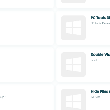
PC Tools Di
PC Tools Rese
Double Vis
Sicell
Hide Files
세요.
IM-Soft