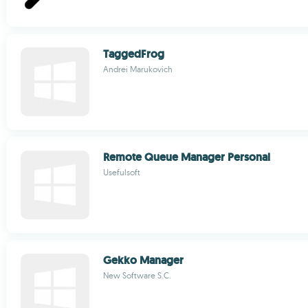
TaggedFrog
Andrei Marukovich
Remote Queue Manager Personal
Usefulsoft
Gekko Manager
New Software S.C.