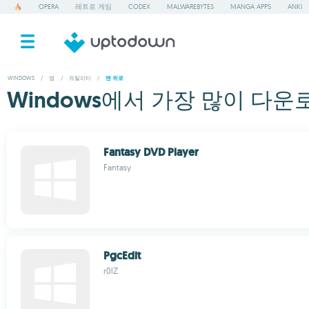
OPERA
레트로 게임
CODEX
MALWAREBYTES
MANGA APPS
ANKI
WINDOWS
/
앱
/
유틸리티
/
맨 위로
Windows에서 가장 많이 다운
Fantasy DVD Player
Fantasy
PgcEdit
r0lZ