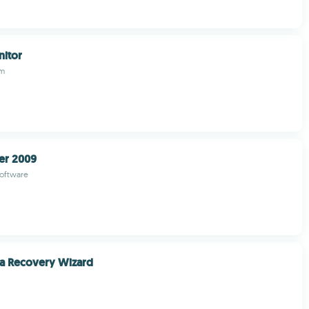
nitor
om
er 2009
Software
ta Recovery Wizard