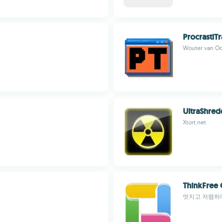
ProcrastiT
Wouter van O
UltraShred
Xtort.net
ThinkFree 
멋지고 저렴하며 