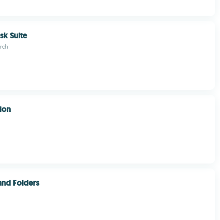
sk Suite
arch
ion
 and Folders