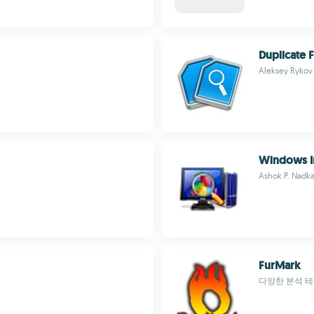
Duplicate F
Aleksey Rykov
Windows In
Ashok P. Nadka
FurMark
다양한 분석 