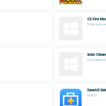
CS Fire Mo
PCWinTech.c
Indo Clean
Indo Cleaner 
EaseUS Da
EASEUS