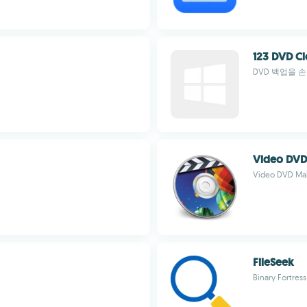
123 DVD C
DVD 백업을 
Video DVD
Video DVD Ma
FileSeek
Binary Fortres