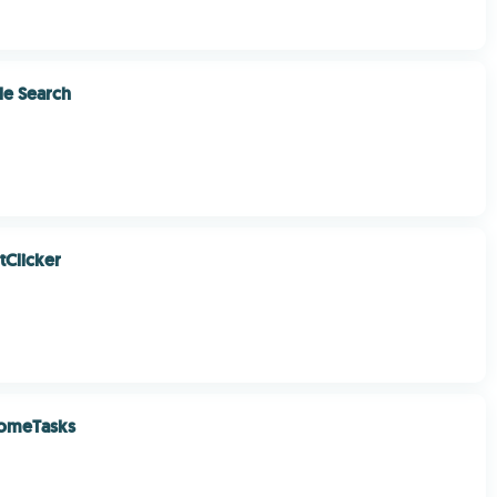
ile Search
Clicker
SomeTasks