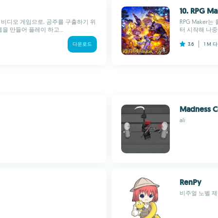
10. RPG Ma
아 탄생된 비디오 게임으로, 공주를 구출하기 위
RPG Maker
을 만들어 플레이 하고...
터 시작해 나중
다운로드
3.6
1 M
다
Madness 
ali
RenPy
비주얼 노벨 제