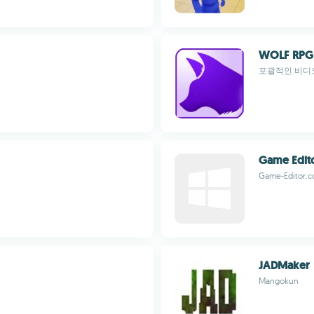
WOLF RPG 
포괄적인 비디
Game Edit
Game-Editor.
JADMaker
Mangokun