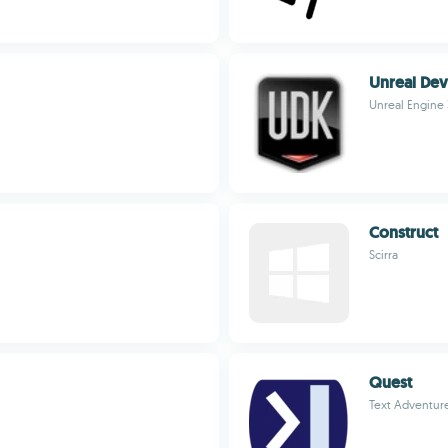
Unreal Dev
Unreal Eng
Construct
Scirra
Quest
Text Adventur