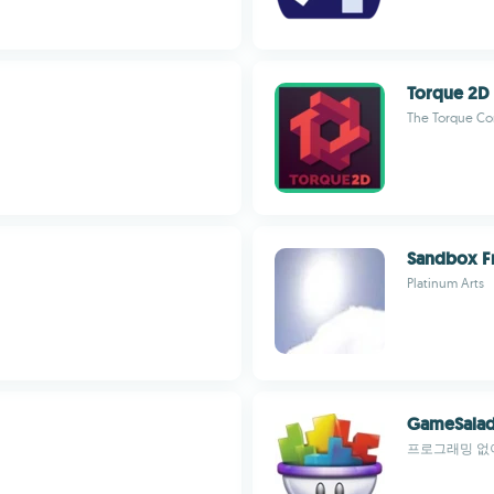
Torque 2D
The Torque C
Sandbox F
Platinum Arts
GameSala
프로그래밍 없이 