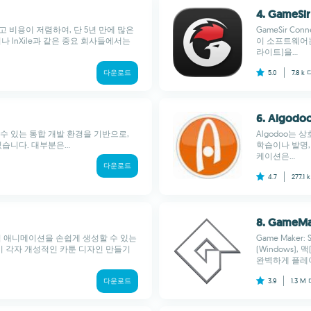
4. GameSir
고 비용이 저렴하여, 단 5년 만에 많은
GameSir C
나 InXile과 같은 중요 회사들에서는
이 소프트웨어는 
라이트)을...
다운로드
5.0
7.8 k
6. Algodo
수 있는 통합 개발 환경을 기반으로,
Algodoo는
습니다. 대부분은...
학습이나 발명,
케이션은...
다운로드
4.7
277.1 
8. GameMa
래픽 애니메이션을 손쉽게 생성할 수 있는
Game Make
이 각자 개성적인 카툰 디자인 만들기
(Windows),
완벽하게 플레이
다운로드
3.9
1.3 M